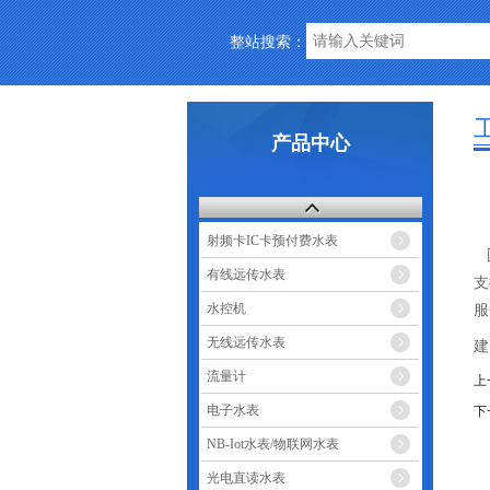
整站搜索：
产品中心
射频卡IC卡预付费水表
国
有线远传水表
支
水控机
服
中
无线远传水表
建
流量计
上
电子水表
下
NB-Iot水表/物联网水表
光电直读水表