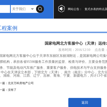
第十七届“工业自
网站公告：
复式水表的特点
光电直读水表设
第十七届“工业自
工程案例
复式水表的特点
国家电网北方客服中心（天津）远传
发布时间：2016/12/10
点击量
家电网北方客服中心位于天津市东丽区东丽湖附近，是国家电网公司集
撑机构，承担各省95598服务工作质量的监督、检查与评价。主要业务范围
务、节能及电动汽车推广服务、重要客户服务、供电技术与平台支持服务
心在天津设立本部，下辖北方（天津）、南方（南京）分中心，北方分
、湖南、河南、江西、辽宁、吉林、青海、宁夏、新疆电力，共计13个省公
一篇：
北京万科房地产公司
一篇：没有了
返回